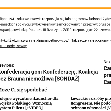
 lipca 1941 roku we Lwowie rozpoczęła się fala pogromów ludności żydow
iemieckich i odkryciu zwłok więźniów zamordowanych przez wycofujące
kupacją sowiecką. Po ataku III Rzeszy na ZSRR, rozpoczętym 22 czerwca 
rtykuł
Żydzi nazywali je „dniami petlurowców”. Tak zaczęły się pogromy 
ktualności, newsy
.
Next
N
revious:
Ca
Konfederacja goni Konfederację. Koalicja
a
pr
bez Brauna niemożliwa [SONDAŻ]
w
Ca
Może Ci się spodobać
olejne wyrzutnie iLauncher dla
Lewackie rozróby pr
g
ojska Polskiego. Wzmocnią
Kongresem. Nie podob
ystem Pilica+ [+VIDEO]
ochrona własności [
a