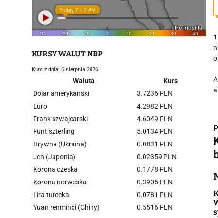
1
n
KURSY WALUT NBP
o
Kurs z dnia: 6 sierpnia 2026
A
Waluta
Kurs
a
Dolar amerykański
3.7236 PLN
Euro
4.2982 PLN
Frank szwajcarski
4.6049 PLN
P
Funt szterling
5.0134 PLN
Hrywna (Ukraina)
0.0831 PLN
Jen (Japonia)
0.02359 PLN
Korona czeska
0.1778 PLN
i
Korona norweska
0.3905 PLN
K
Lira turecka
0.0781 PLN
W
Yuan renminbi (Chiny)
0.5516 PLN
s