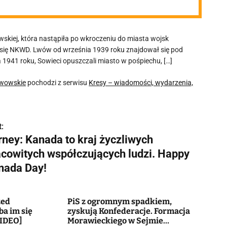
skiej, która nastąpiła po wkroczeniu do miasta wojsk
 się NKWD. Lwów od września 1939 roku znajdował się pod
1941 roku, Sowieci opuszczali miasto w pośpiechu, […]
lwowskie
pochodzi z serwisu
Kresy – wiadomości, wydarzenia,
:
rney: Kanada to kraj życzliwych
acowitych współczujących ludzi. Happy
nada Day!
zed
PiS z ogromnym spadkiem,
a im się
zyskują Konfederacje. Formacja
VIDEO]
Morawieckiego w Sejmie