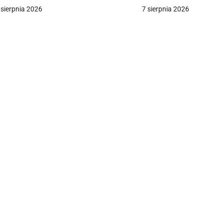
 sierpnia 2026
7 sierpnia 2026
c
a
w
p
s
u