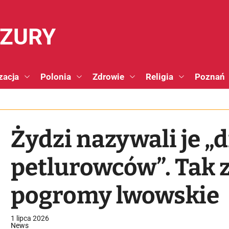
NZURY
zacja
Polonia
Zdrowie
Religia
Poznań
Żydzi nazywali je „
petlurowców”. Tak z
pogromy lwowskie
1 lipca 2026
News