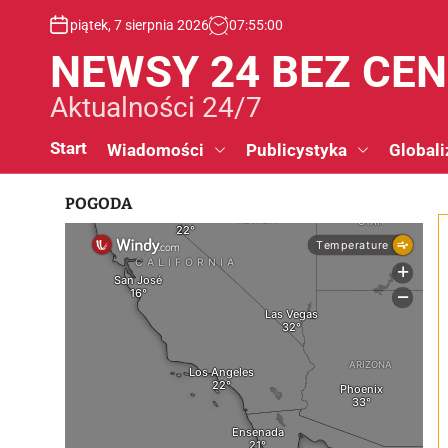
S
piątek, 7 sierpnia 2026
07
:
55
:
01
k
i
NEWSY 24 BEZ CE
p
t
Aktualności 24/7
o
c
Start
Wiadomości
Publicystyka
Globali
o
n
POGODA
t
e
n
t