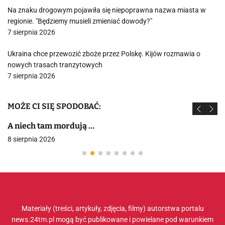
Na znaku drogowym pojawiła się niepoprawna nazwa miasta w
regionie. "Będziemy musieli zmieniać dowody?"
7 sierpnia 2026
Ukraina chce przewozić zboże przez Polskę. Kijów rozmawia o
nowych trasach tranzytowych
7 sierpnia 2026
MOŻE CI SIĘ SPODOBAĆ:
A niech tam mordują …
8 sierpnia 2026
Materiały (treści, artykuły, zdjęcia, filmy) autorstwa portalu
news.24tm.pl mogą być publikowane i powielane pod warunkiem