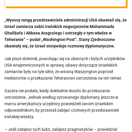
ostrzegli
„Wysocy rangą przedstawiciele administracji USA obawiali się, że
Teheran
Izrael zamierza zabić irańskich negocjatorów Mohammada
Ghalibafa i Abbasa Aragcziego i ostrzegły o tym władze w
Teheranie” – podał „Washington Post”. Stany Zjednoczone
obawiały się, że Izrael storpeduje rozmowy dyplomatyczne.
Jak pisze dziennik, powołując się na obecnych i byłych urzędników
USA wtajemniczonych w sprawę, obawy dotyczące izraelskich
zamiarów były na tyle silne, że wiosną Waszyngton poprosił
mediatorów o przekazanie Teheranowi ostrzeżenia na ten temat.
Gazeta nie podała, kiedy dokładnie doszło do przekazania
ostrzeżenia. Jednak według cytowanego dyplomaty, jeszcze w
marcu amerykańscy urzędnicy powiedzieli swoim izraelskim
odpowiednikom, by przestali zabijać czołowych przedstawicieli
irańskiej władzy.
– Jeśli zabijesz tych ludzi, zabijesz pragmatyków – powiedział