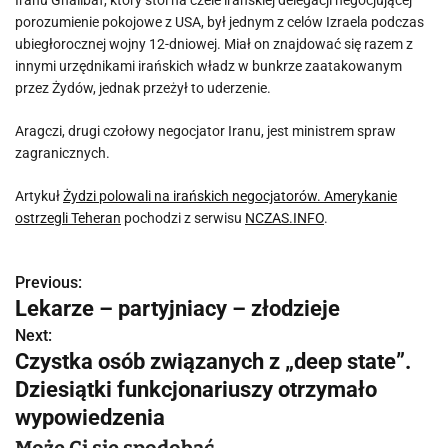
Iranu Ghalibaf, który stoi na czele irańskiej delegacji negocjującej
porozumienie pokojowe z USA, był jednym z celów Izraela podczas
ubiegłorocznej wojny 12-dniowej. Miał on znajdować się razem z
innymi urzędnikami irańskich władz w bunkrze zaatakowanym
przez Żydów, jednak przeżył to uderzenie.
Aragczi, drugi czołowy negocjator Iranu, jest ministrem spraw
zagranicznych.
Artykuł
Żydzi polowali na irańskich negocjatorów. Amerykanie
ostrzegli Teheran
pochodzi z serwisu
NCZAS.INFO
.
Previous:
N
Lekarze – partyjniacy – złodzieje
a
Next:
Czystka osób związanych z „deep state”.
w
Dziesiątki funkcjonariuszy otrzymało
i
wypowiedzenia
g