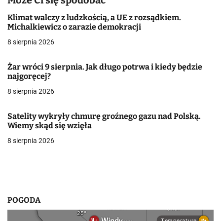
Może Ci się spodobać
a
Klimat walczy z ludzkością, a UE z rozsądkiem.
Michalkiewicz o zarazie demokracji
c
8 sierpnia 2026
j
Żar wróci 9 sierpnia. Jak długo potrwa i kiedy będzie
a
najgoręcej?
w
8 sierpnia 2026
p
Satelity wykryły chmurę groźnego gazu nad Polską.
i
Wiemy skąd się wzięła
8 sierpnia 2026
s
u
POGODA