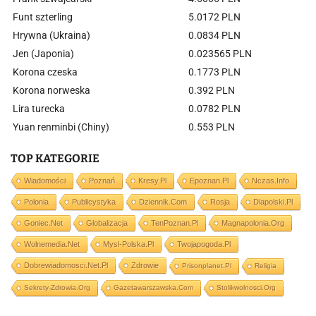
Funt szterling
5.0172 PLN
Hrywna (Ukraina)
0.0834 PLN
Jen (Japonia)
0.023565 PLN
Korona czeska
0.1773 PLN
Korona norweska
0.392 PLN
Lira turecka
0.0782 PLN
Yuan renminbi (Chiny)
0.553 PLN
TOP KATEGORIE
Wiadomości
Poznań
Kresy.pl
Epoznan.pl
Nczas.info
Polonia
Publicystyka
Dziennik.com
Rosja
Dlapolski.pl
Goniec.net
Globalizacja
TenPoznan.pl
Magnapolonia.org
Wolnemedia.net
Mysl-Polska.pl
Twojapogoda.pl
Dobrewiadomosci.net.pl
Zdrowie
Prisonplanet.pl
Religia
Sekrety-Zdrowia.org
Gazetawarszawska.com
Stolikwolnosci.org