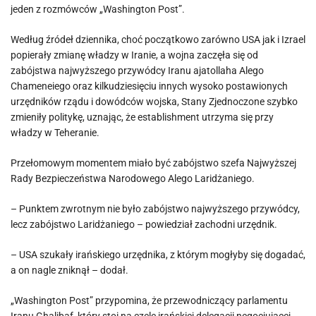
jeden z rozmówców „Washington Post”.
Według źródeł dziennika, choć początkowo zarówno USA jak i Izrael
popierały zmianę władzy w Iranie, a wojna zaczęła się od
zabójstwa najwyższego przywódcy Iranu ajatollaha Alego
Chameneiego oraz kilkudziesięciu innych wysoko postawionych
urzędników rządu i dowódców wojska, Stany Zjednoczone szybko
zmieniły politykę, uznając, że establishment utrzyma się przy
władzy w Teheranie.
Przełomowym momentem miało być zabójstwo szefa Najwyższej
Rady Bezpieczeństwa Narodowego Alego Laridżaniego.
– Punktem zwrotnym nie było zabójstwo najwyższego przywódcy,
lecz zabójstwo Laridżaniego – powiedział zachodni urzędnik.
– USA szukały irańskiego urzędnika, z którym mogłyby się dogadać,
a on nagle zniknął – dodał.
„Washington Post” przypomina, że przewodniczący parlamentu