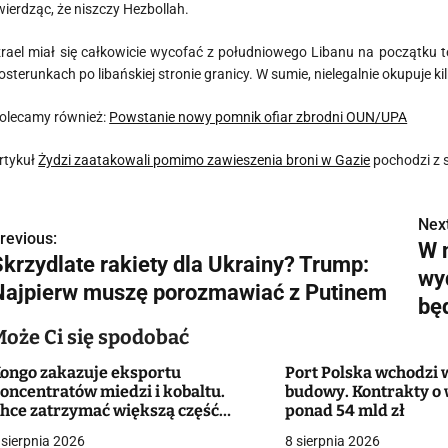
wierdząc, że niszczy Hezbollah.
zrael miał się całkowicie wycofać z południowego Libanu na początku 
osterunkach po libańskiej stronie granicy. W sumie, nielegalnie okupuje 
olecamy również:
Powstanie nowy pomnik ofiar zbrodni OUN/UPA
rtykuł
Żydzi zaatakowali pomimo zawieszenia broni w Gazie
pochodzi z 
Next
N
revious:
W 
Skrzydlate rakiety dla Ukrainy? Trump:
a
wy
Najpierw muszę porozmawiać z Putinem
w
bę
Może Ci się spodobać
ongo zakazuje eksportu
Port Polska wchodzi 
g
oncentratów miedzi i kobaltu.
budowy. Kontrakty o 
hce zatrzymać większą część
ponad 54 mld zł
a
artości surowców
 sierpnia 2026
8 sierpnia 2026