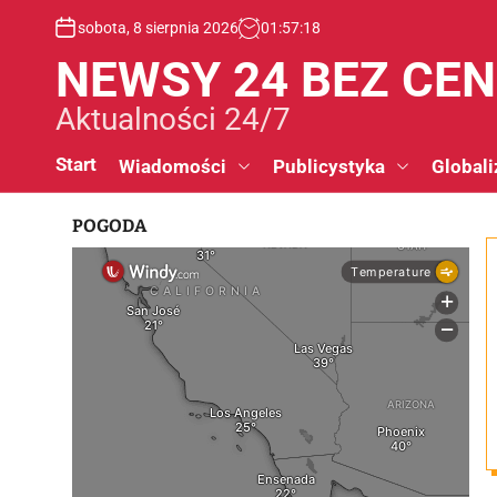
S
sobota, 8 sierpnia 2026
01
:
57
:
19
k
i
NEWSY 24 BEZ CE
p
t
Aktualności 24/7
o
c
Start
Wiadomości
Publicystyka
Globali
o
n
POGODA
t
e
n
t