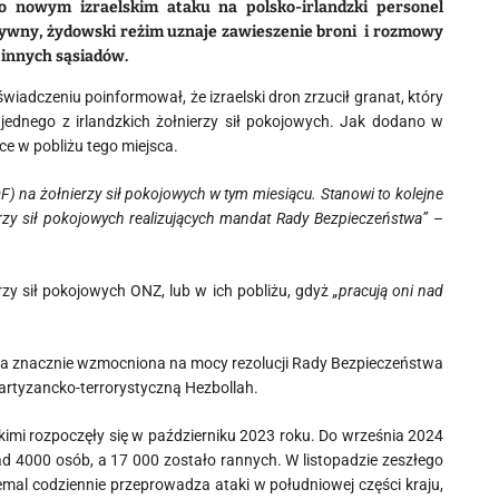
 nowym izraelskim ataku na polsko-irlandzki personel
esywny, żydowski reżim uznaje zawieszenie broni i rozmowy
 innych sąsiadów.
adczeniu poinformował, że izraelski dron zrzucił granat, który
 jednego z irlandzkich żołnierzy sił pokojowych.
Jak dodano w
ce w pobliżu tego miejsca.
F) na żołnierzy sił pokojowych w tym miesiącu. Stanowi to kolejne
rzy sił pokojowych realizujących mandat Rady Bezpieczeństwa”
–
erzy sił pokojowych ONZ, lub w ich pobliżu, gdyż
„pracują oni nad
tała znacznie wzmocniona na mocy rezolucji Rady Bezpieczeństwa
partyzancko-terrorystyczną Hezbollah.
kimi rozpoczęły się w październiku 2023 roku. Do września 2024
nad 4000 osób, a 17 000 zostało rannych.
W listopadzie zeszłego
iemal codziennie przeprowadza ataki w południowej części kraju,