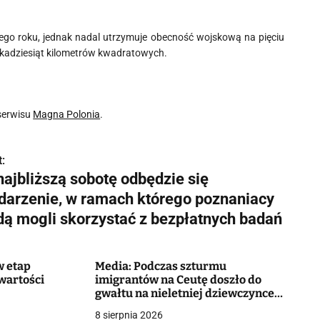
tego roku, jednak nadal utrzymuje obecność wojskową na pięciu
kilkadziesiąt kilometrów kwadratowych.
serwisu
Magna Polonia
.
:
najbliższą sobotę odbędzie się
darzenie, w ramach którego poznaniacy
dą mogli skorzystać z bezpłatnych badań
w etap
Media: Podczas szturmu
wartości
imigrantów na Ceutę doszło do
gwałtu na nieletniej dziewczynce.
Policja wszczęła śledztwo
8 sierpnia 2026