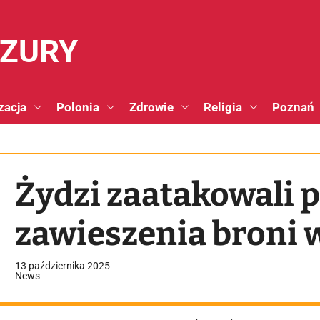
NZURY
zacja
Polonia
Zdrowie
Religia
Poznań
Żydzi zaatakowali
zawieszenia broni 
13 października 2025
News