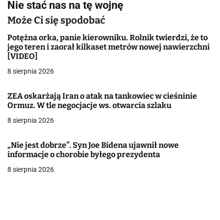
Nie stać nas na tę wojnę
i
Może Ci się spodobać
g
Potężna orka, panie kierowniku. Rolnik twierdzi, że to
a
jego teren i zaorał kilkaset metrów nowej nawierzchni
[VIDEO]
c
8 sierpnia 2026
j
ZEA oskarżają Iran o atak na tankowiec w cieśninie
a
Ormuz. W tle negocjacje ws. otwarcia szlaku
w
8 sierpnia 2026
p
„Nie jest dobrze”. Syn Joe Bidena ujawnił nowe
informacje o chorobie byłego prezydenta
i
8 sierpnia 2026
s
u