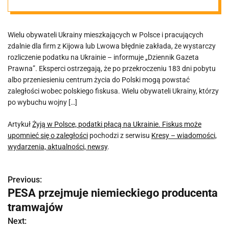
upomnieć się o
Wielu obywateli Ukrainy mieszkających w Polsce i pracujących
zaległości
zdalnie dla firm z Kijowa lub Lwowa błędnie zakłada, że wystarczy
rozliczenie podatku na Ukrainie – informuje „Dziennik Gazeta
Prawna”. Eksperci ostrzegają, że po przekroczeniu 183 dni pobytu
albo przeniesieniu centrum życia do Polski mogą powstać
zaległości wobec polskiego fiskusa. Wielu obywateli Ukrainy, którzy
po wybuchu wojny […]
Artykuł
Żyją w Polsce, podatki płacą na Ukrainie. Fiskus może
upomnieć się o zaległości
pochodzi z serwisu
Kresy – wiadomości,
wydarzenia, aktualności, newsy
.
Previous:
N
PESA przejmuje niemieckiego producenta
a
tramwajów
w
Next: