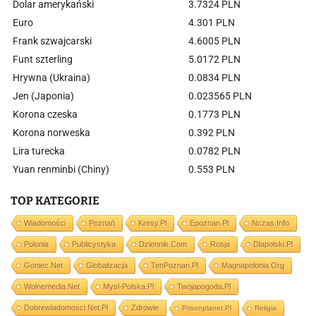
Dolar amerykański
3.7324 PLN
Euro
4.301 PLN
Frank szwajcarski
4.6005 PLN
Funt szterling
5.0172 PLN
Hrywna (Ukraina)
0.0834 PLN
Jen (Japonia)
0.023565 PLN
Korona czeska
0.1773 PLN
Korona norweska
0.392 PLN
Lira turecka
0.0782 PLN
Yuan renminbi (Chiny)
0.553 PLN
TOP KATEGORIE
Wiadomości
Poznań
Kresy.pl
Epoznan.pl
Nczas.info
Polonia
Publicystyka
Dziennik.com
Rosja
Dlapolski.pl
Goniec.net
Globalizacja
TenPoznan.pl
Magnapolonia.org
Wolnemedia.net
Mysl-Polska.pl
Twojapogoda.pl
Dobrewiadomosci.net.pl
Zdrowie
Prisonplanet.pl
Religia