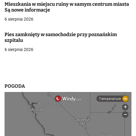
Mieszkania w miejscu ruiny w samym centrum miasta
w
Są nowe informacje
6 sierpnia 2026
p
i
Pies zamknięty w samochodzie przy poznańskim
szpitalu
s
6 sierpnia 2026
u
POGODA