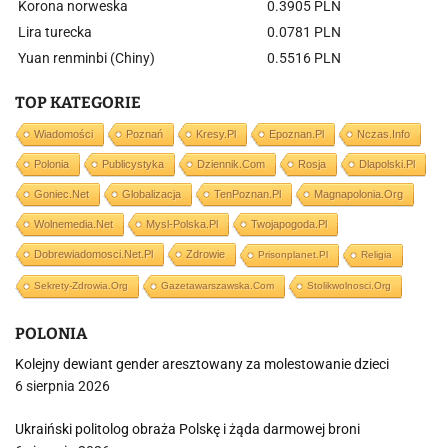
Korona norweska
0.3905 PLN
Lira turecka
0.0781 PLN
Yuan renminbi (Chiny)
0.5516 PLN
TOP KATEGORIE
Wiadomości
Poznań
Kresy.pl
Epoznan.pl
Nczas.info
Polonia
Publicystyka
Dziennik.com
Rosja
Dlapolski.pl
Goniec.net
Globalizacja
TenPoznan.pl
Magnapolonia.org
Wolnemedia.net
Mysl-Polska.pl
Twojapogoda.pl
Dobrewiadomosci.net.pl
Zdrowie
Prisonplanet.pl
Religia
Sekrety-Zdrowia.org
Gazetawarszawska.com
Stolikwolnosci.org
POLONIA
Kolejny dewiant gender aresztowany za molestowanie dzieci
6 sierpnia 2026
Ukraiński politolog obraża Polskę i żąda darmowej broni