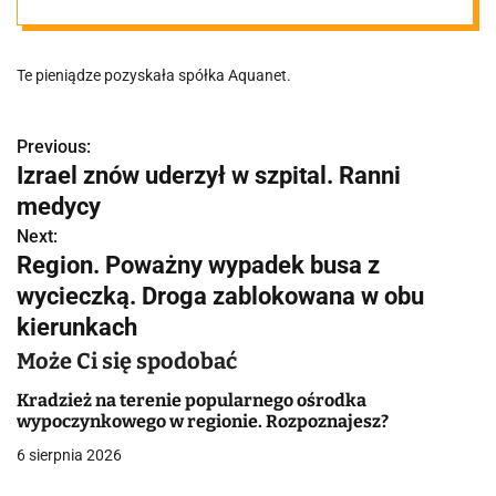
unijnych na
Te pieniądze pozyskała spółka Aquanet.
rozwój i
modernizację
Previous:
N
Izrael znów uderzył w szpital. Ranni
a
medycy
poznańskich
w
Next:
Region. Poważny wypadek busa z
wodociągów
i
wycieczką. Droga zablokowana w obu
g
kierunkach
a
Może Ci się spodobać
c
Kradzież na terenie popularnego ośrodka
wypoczynkowego w regionie. Rozpoznajesz?
j
6 sierpnia 2026
a