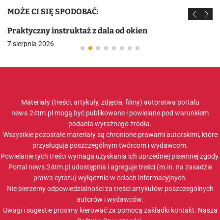
MOŻE CI SIĘ SPODOBAĆ:
Praktyczny instruktaż z dala od okien
7 sierpnia 2026
Materiały (treści, artykuły, zdjęcia, filmy) autorstwa portalu
news.24tm.pl mogą być publikowane i powielane pod warunkiem
podania wyraźnego źródła.
Wszystkie pozostałe materiały są chronione prawami autorskimi, które
przysługują poszczególnym twórcom i wydawcom.
Powielanie tych treści wymaga uzyskania ich uprzedniej pisemnej zgody.
Portal news.24tm.pl udostępnia i agreguje treści (m.in. na zasadzie
prawa cytatu) wyłącznie w celach informacyjnych.
Nie bierzemy odpowiedzialności za treści artykułów poszczególnych
autorów i wydawców.
Uwagi i sugestie prosimy kierować za pomocą zakładki
kontakt
. Nasza