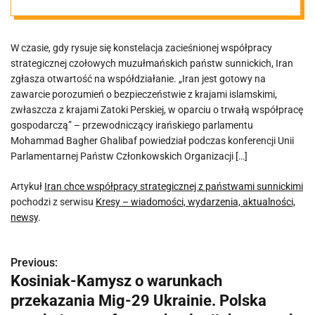
sunnickimi
W czasie, gdy rysuje się konstelacja zacieśnionej współpracy
strategicznej czołowych muzułmańskich państw sunnickich, Iran
zgłasza otwartość na współdziałanie. „Iran jest gotowy na
zawarcie porozumień o bezpieczeństwie z krajami islamskimi,
zwłaszcza z krajami Zatoki Perskiej, w oparciu o trwałą współpracę
gospodarczą” – przewodniczący irańskiego parlamentu
Mohammad Bagher Ghalibaf powiedział podczas konferencji Unii
Parlamentarnej Państw Członkowskich Organizacji […]
Artykuł
Iran chce współpracy strategicznej z państwami sunnickimi
pochodzi z serwisu
Kresy – wiadomości, wydarzenia, aktualności,
newsy
.
Previous:
N
Kosiniak-Kamysz o warunkach
a
przekazania Mig-29 Ukrainie. Polska