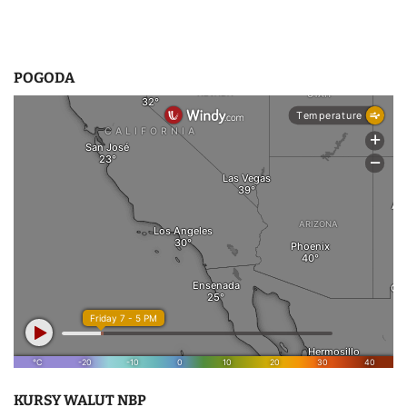
POGODA
KURSY WALUT NBP