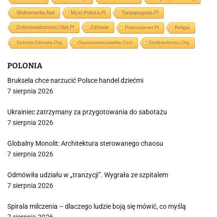
Wolnemedia.net
Mysl-Polska.pl
Twojapogoda.pl
Dobrewiadomosci.net.pl
Zdrowie
Prisonplanet.pl
Religia
Sekrety-Zdrowia.org
Gazetawarszawska.com
Stolikwolnosci.org
POLONIA
Bruksela chce narzucić Polsce handel dziećmi
7 sierpnia 2026
Ukrainiec zatrzymany za przygotowania do sabotażu
7 sierpnia 2026
Globalny Monolit: Architektura sterowanego chaosu
7 sierpnia 2026
Odmówiła udziału w „tranzycji”. Wygrała ze szpitalem
7 sierpnia 2026
Spirala milczenia – dlaczego ludzie boją się mówić, co myślą