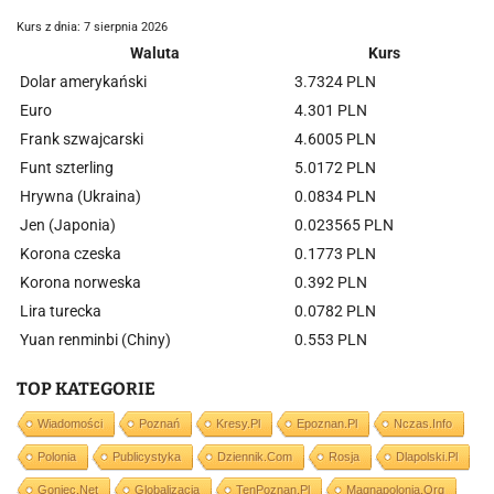
Kurs z dnia: 7 sierpnia 2026
Waluta
Kurs
Dolar amerykański
3.7324 PLN
Euro
4.301 PLN
Frank szwajcarski
4.6005 PLN
Funt szterling
5.0172 PLN
Hrywna (Ukraina)
0.0834 PLN
Jen (Japonia)
0.023565 PLN
Korona czeska
0.1773 PLN
Korona norweska
0.392 PLN
Lira turecka
0.0782 PLN
Yuan renminbi (Chiny)
0.553 PLN
TOP KATEGORIE
Wiadomości
Poznań
Kresy.pl
Epoznan.pl
Nczas.info
Polonia
Publicystyka
Dziennik.com
Rosja
Dlapolski.pl
Goniec.net
Globalizacja
TenPoznan.pl
Magnapolonia.org