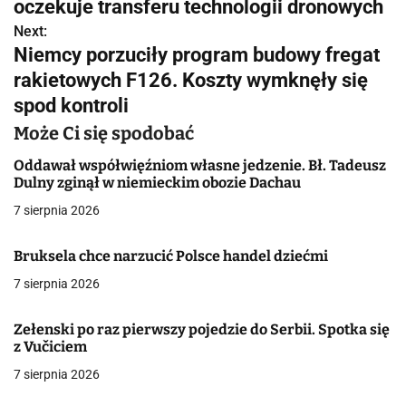
w
oczekuje transferu technologii dronowych
Next:
i
Niemcy porzuciły program budowy fregat
g
rakietowych F126. Koszty wymknęły się
spod kontroli
a
Może Ci się spodobać
c
Oddawał współwięźniom własne jedzenie. Bł. Tadeusz
j
Dulny zginął w niemieckim obozie Dachau
a
7 sierpnia 2026
w
Bruksela chce narzucić Polsce handel dziećmi
p
7 sierpnia 2026
i
Zełenski po raz pierwszy pojedzie do Serbii. Spotka się
s
z Vučiciem
7 sierpnia 2026
u