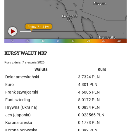
KURSY WALUT NBP
Kurs z dnia: 7 sierpnia 2026
Waluta
Kurs
Dolar amerykański
3.7324 PLN
Euro
4.301 PLN
Frank szwajcarski
4.6005 PLN
Funt szterling
5.0172 PLN
Hrywna (Ukraina)
0.0834 PLN
Jen (Japonia)
0.023565 PLN
Korona czeska
0.1773 PLN
Korona norweska
0.392 PLN