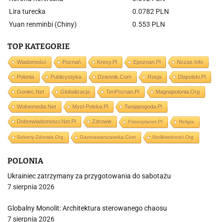
Lira turecka
0.0782 PLN
Yuan renminbi (Chiny)
0.553 PLN
TOP KATEGORIE
Wiadomości
Poznań
Kresy.pl
Epoznan.pl
Nczas.info
Polonia
Publicystyka
Dziennik.com
Rosja
Dlapolski.pl
Goniec.net
Globalizacja
TenPoznan.pl
Magnapolonia.org
Wolnemedia.net
Mysl-Polska.pl
Twojapogoda.pl
Dobrewiadomosci.net.pl
Zdrowie
Prisonplanet.pl
Religia
Sekrety-Zdrowia.org
Gazetawarszawska.com
Stolikwolnosci.org
POLONIA
Ukrainiec zatrzymany za przygotowania do sabotażu
7 sierpnia 2026
Globalny Monolit: Architektura sterowanego chaosu
7 sierpnia 2026