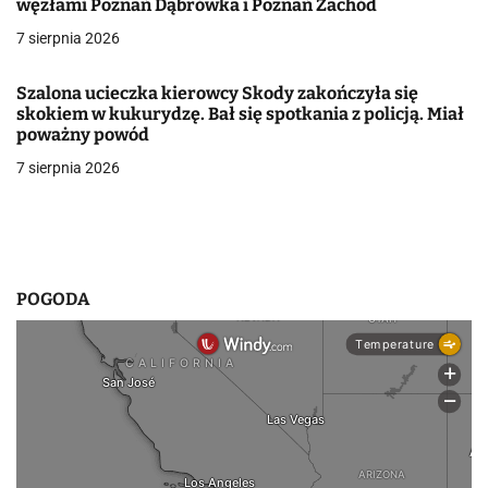
węzłami Poznań Dąbrówka i Poznań Zachód
w
7 sierpnia 2026
p
Szalona ucieczka kierowcy Skody zakończyła się
i
skokiem w kukurydzę. Bał się spotkania z policją. Miał
poważny powód
s
7 sierpnia 2026
u
POGODA