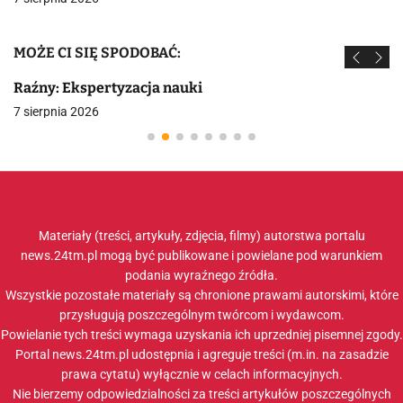
MOŻE CI SIĘ SPODOBAĆ:
Raźny: Ekspertyzacja nauki
7 sierpnia 2026
Materiały (treści, artykuły, zdjęcia, filmy) autorstwa portalu
news.24tm.pl mogą być publikowane i powielane pod warunkiem
podania wyraźnego źródła.
Wszystkie pozostałe materiały są chronione prawami autorskimi, które
przysługują poszczególnym twórcom i wydawcom.
Powielanie tych treści wymaga uzyskania ich uprzedniej pisemnej zgody.
Portal news.24tm.pl udostępnia i agreguje treści (m.in. na zasadzie
prawa cytatu) wyłącznie w celach informacyjnych.
Nie bierzemy odpowiedzialności za treści artykułów poszczególnych