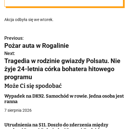
policjantom
Akcja odbyła się we wtorek.
zarzucali
morderstwo.
Previous:
N
Pożar auta w Rogalinie
a
Jest odpowiedź
Next:
Tragedia w rodzinie gwiazdy Polsatu. Nie
w
żyje 24-letnia córka bohatera hitowego
mundurowych
i
programu
g
Może Ci się spodobać
a
Wypadek na DK92. Samochód w rowie. Jedna osoba jest
ranna
c
7 sierpnia 2026
j
Utrudnienia na S11. Doszło do zderzenia między
a