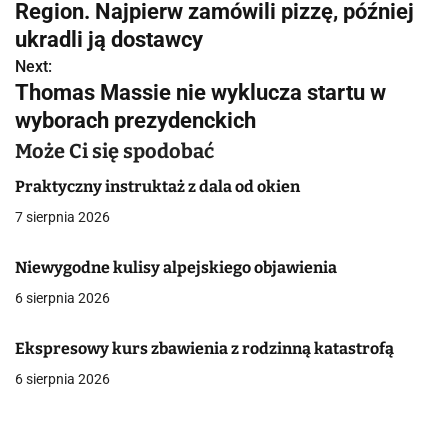
Region. Najpierw zamówili pizzę, później
a
ukradli ją dostawcy
w
Next:
Thomas Massie nie wyklucza startu w
i
wyborach prezydenckich
g
Może Ci się spodobać
a
Praktyczny instruktaż z dala od okien
c
7 sierpnia 2026
j
Niewygodne kulisy alpejskiego objawienia
a
6 sierpnia 2026
w
Ekspresowy kurs zbawienia z rodzinną katastrofą
p
6 sierpnia 2026
i
s