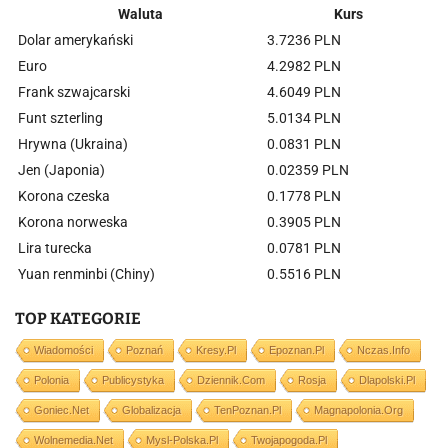
Waluta
Kurs
Dolar amerykański
3.7236 PLN
Euro
4.2982 PLN
Frank szwajcarski
4.6049 PLN
Funt szterling
5.0134 PLN
Hrywna (Ukraina)
0.0831 PLN
Jen (Japonia)
0.02359 PLN
Korona czeska
0.1778 PLN
Korona norweska
0.3905 PLN
Lira turecka
0.0781 PLN
Yuan renminbi (Chiny)
0.5516 PLN
TOP KATEGORIE
Wiadomości
Poznań
Kresy.pl
Epoznan.pl
Nczas.info
Polonia
Publicystyka
Dziennik.com
Rosja
Dlapolski.pl
Goniec.net
Globalizacja
TenPoznan.pl
Magnapolonia.org
Wolnemedia.net
Mysl-Polska.pl
Twojapogoda.pl