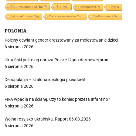
Dobrewiadomosci.net.pl
Zdrowie
Prisonplanet.pl
Religia
Sekrety-Zdrowia.org
Gazetawarszawska.com
Stolikwolnosci.org
POLONIA
Kolejny dewiant gender aresztowany za molestowanie dzieci
6 sierpnia 2026
Ukraiński politolog obraża Polskę i żąda darmowej broni
6 sierpnia 2026
Depopulacja – szalona ideologia pseudoelit
6 sierpnia 2026
FIFA wpadła na ścianę. Czy to koniec prezesa Infantino?
6 sierpnia 2026
Wojna rosyjsko-ukraińska. Raport 06.08.2026
6 sierpnia 2026