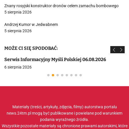
Znany rosyjski konstruktor dronów celem zamachu bombowego
5 sierpnia 2026
Andrzej Kumor w Jedwabnem
5 sierpnia 2026
MOŻE CI SIĘ SPODOBAĆ:
Serwis Informacyjny Myśli Polskiej 06.08.2026
6 sierpnia 2026
Materiały (treści, artykuły, zdjęcia, filmy) autorstwa portalu
news.24tm.pl mogą być publikowane i powielane pod warunkiem
podania wyraźnego źródła.
Wszystkie pozostałe materiały są chronione prawami autorskimi, które