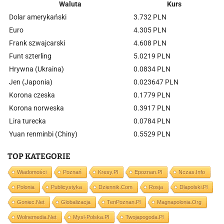
Waluta
Kurs
Dolar amerykański
3.732 PLN
Euro
4.305 PLN
Frank szwajcarski
4.608 PLN
Funt szterling
5.0219 PLN
Hrywna (Ukraina)
0.0834 PLN
Jen (Japonia)
0.023647 PLN
Korona czeska
0.1779 PLN
Korona norweska
0.3917 PLN
Lira turecka
0.0784 PLN
Yuan renminbi (Chiny)
0.5529 PLN
TOP KATEGORIE
Wiadomości
Poznań
Kresy.pl
Epoznan.pl
Nczas.info
Polonia
Publicystyka
Dziennik.com
Rosja
Dlapolski.pl
Goniec.net
Globalizacja
TenPoznan.pl
Magnapolonia.org
Wolnemedia.net
Mysl-Polska.pl
Twojapogoda.pl