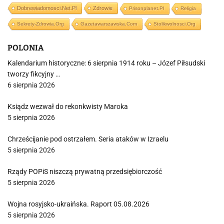
Dobrewiadomosci.net.pl
Zdrowie
Prisonplanet.pl
Religia
Sekrety-Zdrowia.org
Gazetawarszawska.com
Stolikwolnosci.org
POLONIA
Kalendarium historyczne: 6 sierpnia 1914 roku – Józef Piłsudski
tworzy fikcyjny …
6 sierpnia 2026
Ksiądz wezwał do rekonkwisty Maroka
5 sierpnia 2026
Chrześcijanie pod ostrzałem. Seria ataków w Izraelu
5 sierpnia 2026
Rządy POPiS niszczą prywatną przedsiębiorczość
5 sierpnia 2026
Wojna rosyjsko-ukraińska. Raport 05.08.2026
5 sierpnia 2026