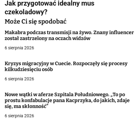
Jak przygotować idealny mus
i
czekoladowy?
g
Może Ci się spodobać
a
Makabra podczas transmisji na żywo. Znany influencer
został zastrzelony na oczach widzów
c
6 sierpnia 2026
j
Kryzys migracyjny w Cuecie. Rozpoczęły się procesy
a
kilkudziesięciu osób
w
6 sierpnia 2026
p
Nowe wątki w aferze Szpitala Południowego. „To po
i
prostu konfabulacje pana Kacprzyka, do jakich, zdaje
się, ma skłonność”
s
6 sierpnia 2026
u