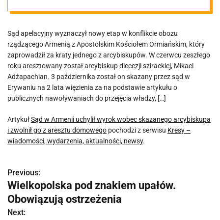
arcybiskupa i
Sąd apelacyjny wyznaczył nowy etap w konflikcie obozu
zwolnił go z
rządzącego Armenią z Apostolskim Kościołem Ormiańskim, który
zaprowadził za kraty jednego z arcybiskupów. W czerwcu zeszłego
aresztu
roku aresztowany został arcybiskup diecezji szirackiej, Mikael
Adżapachian. 3 października został on skazany przez sąd w
Erywaniu na 2 lata więzienia za na podstawie artykułu o
domowego
publicznych nawoływaniach do przejęcia władzy, […]
Artykuł
Sąd w Armenii uchylił wyrok wobec skazanego arcybiskupa
i zwolnił go z aresztu domowego
pochodzi z serwisu
Kresy –
wiadomości, wydarzenia, aktualności, newsy
.
Previous:
N
Wielkopolska pod znakiem upałów.
a
Obowiązują ostrzeżenia
w
Next: