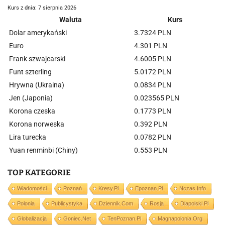
Kurs z dnia: 7 sierpnia 2026
Waluta
Kurs
Dolar amerykański
3.7324 PLN
Euro
4.301 PLN
Frank szwajcarski
4.6005 PLN
Funt szterling
5.0172 PLN
Hrywna (Ukraina)
0.0834 PLN
Jen (Japonia)
0.023565 PLN
Korona czeska
0.1773 PLN
Korona norweska
0.392 PLN
Lira turecka
0.0782 PLN
Yuan renminbi (Chiny)
0.553 PLN
TOP KATEGORIE
Wiadomości
Poznań
Kresy.pl
Epoznan.pl
Nczas.info
Polonia
Publicystyka
Dziennik.com
Rosja
Dlapolski.pl
Globalizacja
Goniec.net
TenPoznan.pl
Magnapolonia.org