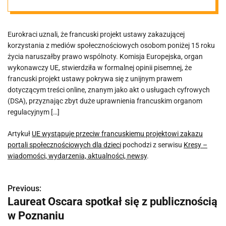
zakazu portali
Eurokraci uznali, że francuski projekt ustawy zakazującej
społecznościow
korzystania z mediów społecznościowych osobom poniżej 15 roku
życia naruszałby prawo wspólnoty. Komisja Europejska, organ
ych dla dzieci
wykonawczy UE, stwierdziła w formalnej opinii pisemnej, że
francuski projekt ustawy pokrywa się z unijnym prawem
dotyczącym treści online, znanym jako akt o usługach cyfrowych
(DSA), przyznając zbyt duże uprawnienia francuskim organom
regulacyjnym […]
Artykuł
UE wystąpuje przeciw francuskiemu projektowi zakazu
portali społecznościowych dla dzieci
pochodzi z serwisu
Kresy –
wiadomości, wydarzenia, aktualności, newsy
.
Previous:
N
Laureat Oscara spotkał się z publicznością
a
w Poznaniu