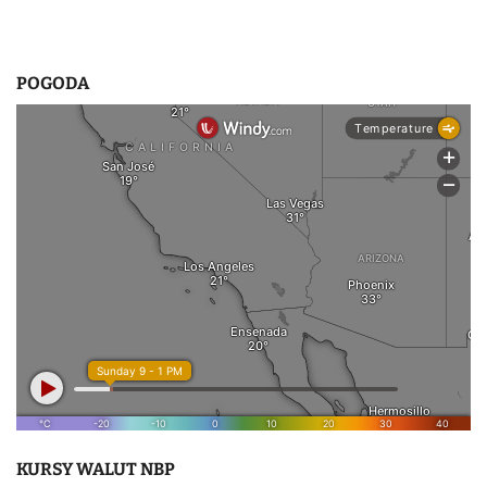
POGODA
KURSY WALUT NBP