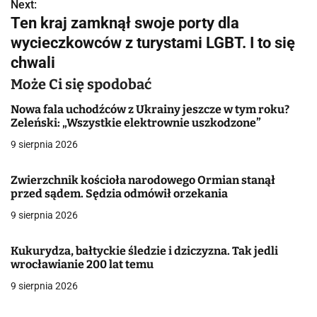
w
Next:
Ten kraj zamknął swoje porty dla
i
wycieczkowców z turystami LGBT. I to się
g
chwali
a
Może Ci się spodobać
c
Nowa fala uchodźców z Ukrainy jeszcze w tym roku?
Zeleński: „Wszystkie elektrownie uszkodzone”
j
9 sierpnia 2026
a
Zwierzchnik kościoła narodowego Ormian stanął
w
przed sądem. Sędzia odmówił orzekania
9 sierpnia 2026
p
i
Kukurydza, bałtyckie śledzie i dziczyzna. Tak jedli
wrocławianie 200 lat temu
s
9 sierpnia 2026
u