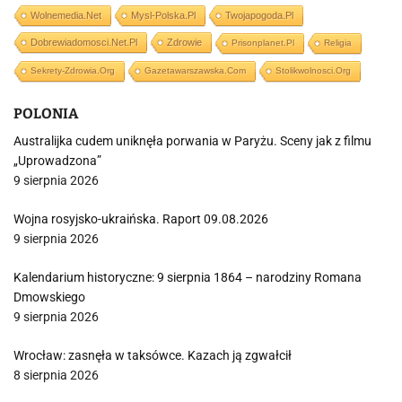
Wolnemedia.net
Mysl-Polska.pl
Twojapogoda.pl
Dobrewiadomosci.net.pl
Zdrowie
Prisonplanet.pl
Religia
Sekrety-Zdrowia.org
Gazetawarszawska.com
Stolikwolnosci.org
POLONIA
Australijka cudem uniknęła porwania w Paryżu. Sceny jak z filmu
„Uprowadzona”
9 sierpnia 2026
Wojna rosyjsko-ukraińska. Raport 09.08.2026
9 sierpnia 2026
Kalendarium historyczne: 9 sierpnia 1864 – narodziny Romana
Dmowskiego
9 sierpnia 2026
Wrocław: zasnęła w taksówce. Kazach ją zgwałcił
8 sierpnia 2026