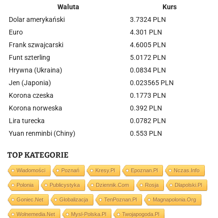
Waluta
Kurs
Dolar amerykański
3.7324 PLN
Euro
4.301 PLN
Frank szwajcarski
4.6005 PLN
Funt szterling
5.0172 PLN
Hrywna (Ukraina)
0.0834 PLN
Jen (Japonia)
0.023565 PLN
Korona czeska
0.1773 PLN
Korona norweska
0.392 PLN
Lira turecka
0.0782 PLN
Yuan renminbi (Chiny)
0.553 PLN
TOP KATEGORIE
Wiadomości
Poznań
Kresy.pl
Epoznan.pl
Nczas.info
Polonia
Publicystyka
Dziennik.com
Rosja
Dlapolski.pl
Goniec.net
Globalizacja
TenPoznan.pl
Magnapolonia.org
Wolnemedia.net
Mysl-Polska.pl
Twojapogoda.pl