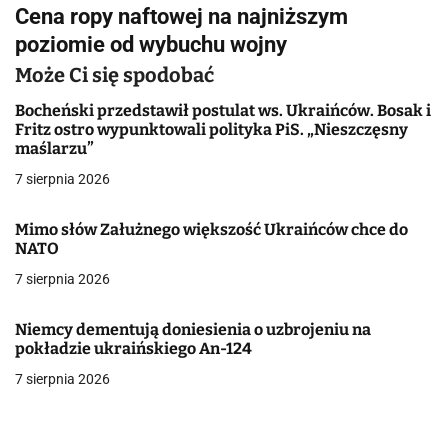
i
Cena ropy naftowej na najniższym
g
poziomie od wybuchu wojny
a
Może Ci się spodobać
c
Bocheński przedstawił postulat ws. Ukraińców. Bosak i
Fritz ostro wypunktowali polityka PiS. „Nieszczęsny
j
maślarzu”
7 sierpnia 2026
a
w
Mimo słów Załużnego większość Ukraińców chce do
NATO
p
7 sierpnia 2026
i
Niemcy dementują doniesienia o uzbrojeniu na
s
pokładzie ukraińskiego An-124
u
7 sierpnia 2026