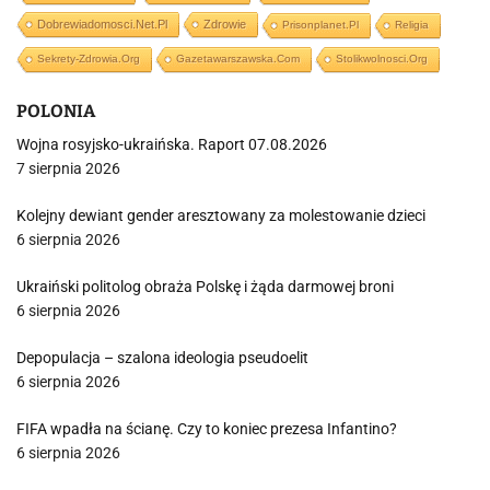
Dobrewiadomosci.net.pl
Zdrowie
Prisonplanet.pl
Religia
Sekrety-Zdrowia.org
Gazetawarszawska.com
Stolikwolnosci.org
POLONIA
Wojna rosyjsko-ukraińska. Raport 07.08.2026
7 sierpnia 2026
Kolejny dewiant gender aresztowany za molestowanie dzieci
6 sierpnia 2026
Ukraiński politolog obraża Polskę i żąda darmowej broni
6 sierpnia 2026
Depopulacja – szalona ideologia pseudoelit
6 sierpnia 2026
FIFA wpadła na ścianę. Czy to koniec prezesa Infantino?
6 sierpnia 2026