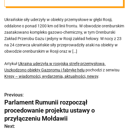
Uszkodzono
Ukraińskie siły uderzyły w obiekty przemysłowe w głębi Rosji,
obiekty
oddalone o ponad 1200 km od linii frontu. W obwodzie orenburskim
zaatakowano kompleks gazowo-chemiczny, w tym Orenburski
Gazpromu i
Zakład Przerobu Gazu i jedyny w Rosji zakład helowy. W nocy z 23
na 24 czerwca ukraińskie siły przeprowadziły ataki na obiekty w
obwodzie orenburskim w Rosji oraz w […]
fabrykę helu
Artykuł
Ukraina uderzyła w rosyjską strefę przemysłową.
Uszkodzono obiekty Gazpromu i fabrykę helu
pochodzi z serwisu
Kresy – wiadomości, wydarzenia, aktualności, newsy
.
Previous:
N
Parlament Rumunii rozpoczął
a
procedowanie projektu ustawy o
w
przyłączeniu Mołdawii
Next: