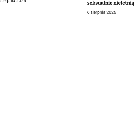
 sierpnia 2026
seksualnie nieletnią
a
6 sierpnia 2026
c
a
w
p
s
u