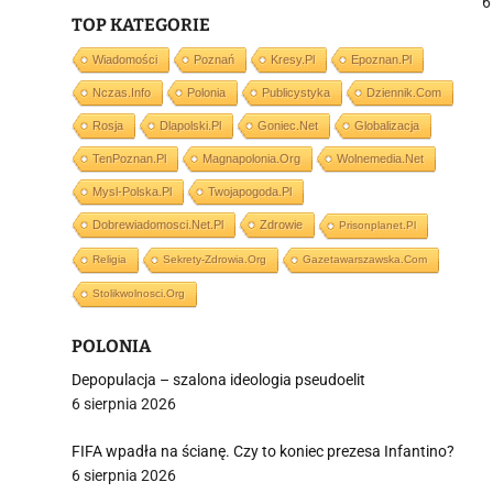
6
TOP KATEGORIE
Wiadomości
Poznań
Kresy.pl
Epoznan.pl
Nczas.info
Polonia
Publicystyka
Dziennik.com
j
Rosja
Dlapolski.pl
Goniec.net
Globalizacja
TenPoznan.pl
Magnapolonia.org
Wolnemedia.net
Mysl-Polska.pl
Twojapogoda.pl
Dobrewiadomosci.net.pl
Zdrowie
Prisonplanet.pl
Religia
Sekrety-Zdrowia.org
Gazetawarszawska.com
i
Stolikwolnosci.org
POLONIA
Depopulacja – szalona ideologia pseudoelit
6 sierpnia 2026
FIFA wpadła na ścianę. Czy to koniec prezesa Infantino?
6 sierpnia 2026