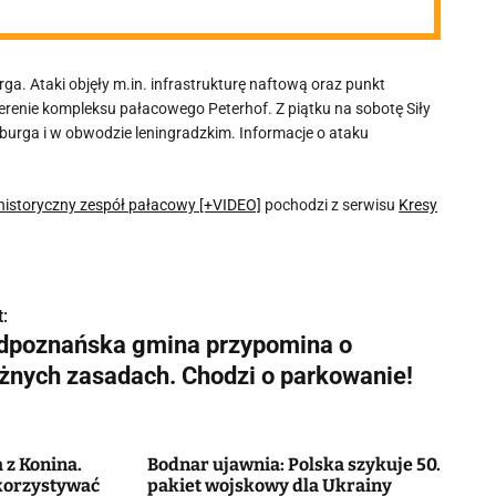
rga. Ataki objęły m.in. infrastrukturę naftową oraz punkt
terenie kompleksu pałacowego Peterhof. Z piątku na sobotę Siły
burga i w obwodzie leningradzkim. Informacje o ataku
 historyczny zespół pałacowy [+VIDEO]
pochodzi z serwisu
Kresy
:
dpoznańska gmina przypomina o
żnych zasadach. Chodzi o parkowanie!
 z Konina.
Bodnar ujawnia: Polska szykuje 50.
ykorzystywać
pakiet wojskowy dla Ukrainy