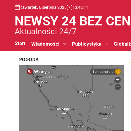
S
czwartek, 6 sierpnia 2026
13
:
42
:
11
k
i
NEWSY 24 BEZ CE
p
t
Aktualności 24/7
o
c
Start
Wiadomości
Publicystyka
Globali
o
n
POGODA
t
e
n
t