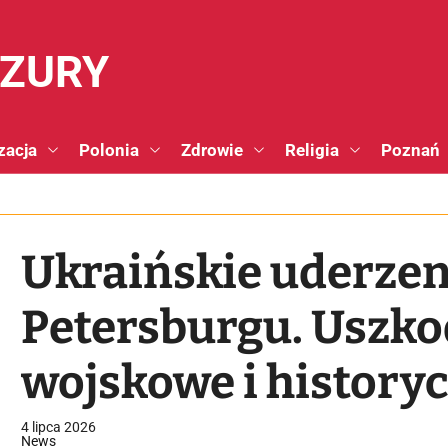
NZURY
zacja
Polonia
Zdrowie
Religia
Poznań
Ukraińskie uderzen
Petersburgu. Uszko
wojskowe i history
pałacowy [+VIDEO]
4 lipca 2026
News