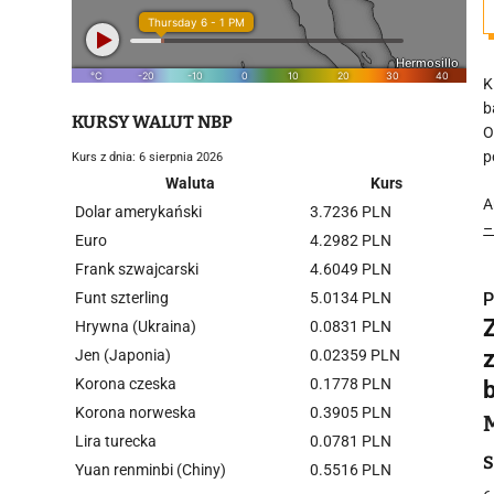
K
b
KURSY WALUT NBP
O
p
Kurs z dnia: 6 sierpnia 2026
Waluta
Kurs
A
Dolar amerykański
3.7236 PLN
–
Euro
4.2982 PLN
Frank szwajcarski
4.6049 PLN
Funt szterling
5.0134 PLN
P
Hrywna (Ukraina)
0.0831 PLN
Jen (Japonia)
0.02359 PLN
Korona czeska
0.1778 PLN
Korona norweska
0.3905 PLN
i
Lira turecka
0.0781 PLN
S
Yuan renminbi (Chiny)
0.5516 PLN