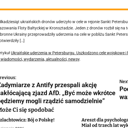
ilkadziesiąt ukraińskich dronów uderzyło w cele w rejonie Sankt Petersbu
azowania Floty Bałtyckiej w Kronsztadzie. Jeden z dronów rozbił się na 
bronne Ukrainy przeprowadziły uderzenia na cele w pobliżu Sankt Peters
otwierdziły […]
rtykuł
Ukraińskie uderzenia w Petersburgu. Uszkodzono cele wojskowe i
 wiadomości, wydarzenia, aktualności, newsy
.
revious:
N
Next
Zadymiarze z Antify przespali akcję
Po
a
zakłócającą zjazd AfD. „Być może wkrótce
wa
w
będziemy mogli rządzić samodzielnie”
Może Ci się spodobać
zlachtowicz: Bój o Polskę!
Areszt dla psychologa
g
Miał od trzech lat w