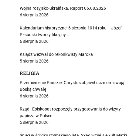
Wojna rosyjsko-ukraińska. Raport 06.08.2026
6 sierpnia 2026
Kalendarium historyczne: 6 sierpnia 1914 roku – Józef
Piłsudski tworzy fikcyjny …
6 sierpnia 2026
Ksiądz wezwał do rekonkwisty Maroka
5 sierpnia 2026
RELIGIA
Przemienienie Pańskie. Chrystus objawił uczniom swoją
Boską chwałę
6 sierpnia 2026
Rząd i Episkopat rozpoczęły przygotowania do wizyty
papieża w Polsce
5 sierpnia 2026
Śnieg w środku rzymskiego lata. Skąd wziął się kult Matki