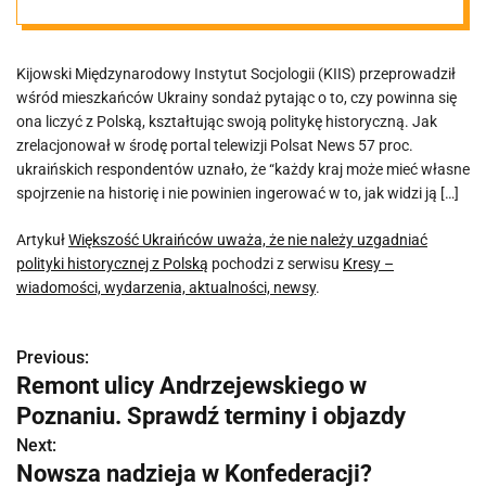
uzgadniać
Kijowski Międzynarodowy Instytut Socjologii (KIIS) przeprowadził
polityki
wśród mieszkańców Ukrainy sondaż pytając o to, czy powinna się
ona liczyć z Polską, kształtując swoją politykę historyczną. Jak
historycznej z
zrelacjonował w środę portal telewizji Polsat News 57 proc.
ukraińskich respondentów uznało, że “każdy kraj może mieć własne
spojrzenie na historię i nie powinien ingerować w to, jak widzi ją […]
Polską
Artykuł
Większość Ukraińców uważa, że nie należy uzgadniać
polityki historycznej z Polską
pochodzi z serwisu
Kresy –
wiadomości, wydarzenia, aktualności, newsy
.
Previous:
N
Remont ulicy Andrzejewskiego w
a
Poznaniu. Sprawdź terminy i objazdy
w
Next:
Nowsza nadzieja w Konfederacji?