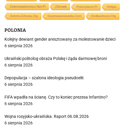
Dobrewiadomosci.net.pl
Zdrowie
Prisonplanet.pl
Religia
Sekrety-Zdrowia.org
Gazetawarszawska.com
Stolikwolnosci.org
POLONIA
Kolejny dewiant gender aresztowany za molestowanie dzieci
6 sierpnia 2026
Ukraiński politolog obraża Polskę i żąda darmowej broni
6 sierpnia 2026
Depopulacja – szalona ideologia pseudoelit
6 sierpnia 2026
FIFA wpadła na ścianę. Czy to koniec prezesa Infantino?
6 sierpnia 2026
Wojna rosyjsko-ukraińska. Raport 06.08.2026
6 sierpnia 2026