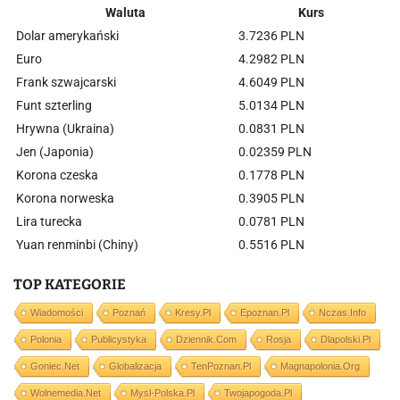
Waluta
Kurs
Dolar amerykański
3.7236 PLN
Euro
4.2982 PLN
Frank szwajcarski
4.6049 PLN
Funt szterling
5.0134 PLN
Hrywna (Ukraina)
0.0831 PLN
Jen (Japonia)
0.02359 PLN
Korona czeska
0.1778 PLN
Korona norweska
0.3905 PLN
Lira turecka
0.0781 PLN
Yuan renminbi (Chiny)
0.5516 PLN
TOP KATEGORIE
Wiadomości
Poznań
Kresy.pl
Epoznan.pl
Nczas.info
Polonia
Publicystyka
Dziennik.com
Rosja
Dlapolski.pl
Goniec.net
Globalizacja
TenPoznan.pl
Magnapolonia.org
Wolnemedia.net
Mysl-Polska.pl
Twojapogoda.pl