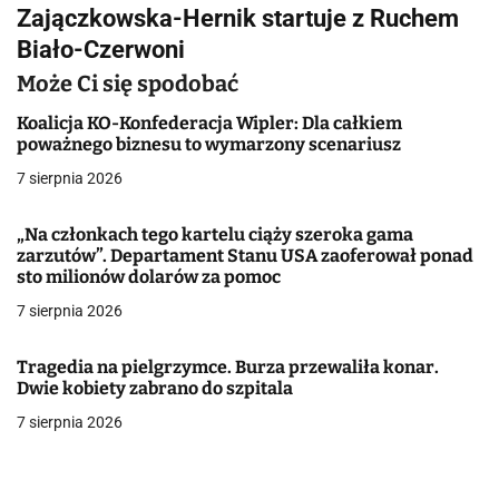
i
Zajączkowska-Hernik startuje z Ruchem
g
Biało-Czerwoni
a
Może Ci się spodobać
c
Koalicja KO-Konfederacja Wipler: Dla całkiem
poważnego biznesu to wymarzony scenariusz
j
7 sierpnia 2026
a
„Na członkach tego kartelu ciąży szeroka gama
w
zarzutów”. Departament Stanu USA zaoferował ponad
sto milionów dolarów za pomoc
p
7 sierpnia 2026
i
Tragedia na pielgrzymce. Burza przewaliła konar.
s
Dwie kobiety zabrano do szpitala
u
7 sierpnia 2026