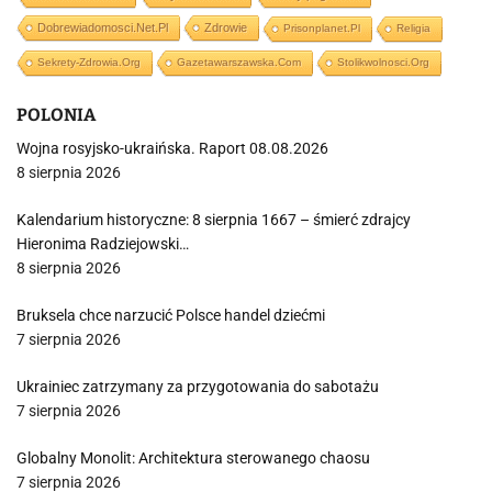
Dobrewiadomosci.net.pl
Zdrowie
Prisonplanet.pl
Religia
Sekrety-Zdrowia.org
Gazetawarszawska.com
Stolikwolnosci.org
POLONIA
Wojna rosyjsko-ukraińska. Raport 08.08.2026
8 sierpnia 2026
Kalendarium historyczne: 8 sierpnia 1667 – śmierć zdrajcy
Hieronima Radziejowski…
8 sierpnia 2026
Bruksela chce narzucić Polsce handel dziećmi
7 sierpnia 2026
Ukrainiec zatrzymany za przygotowania do sabotażu
7 sierpnia 2026
Globalny Monolit: Architektura sterowanego chaosu
7 sierpnia 2026