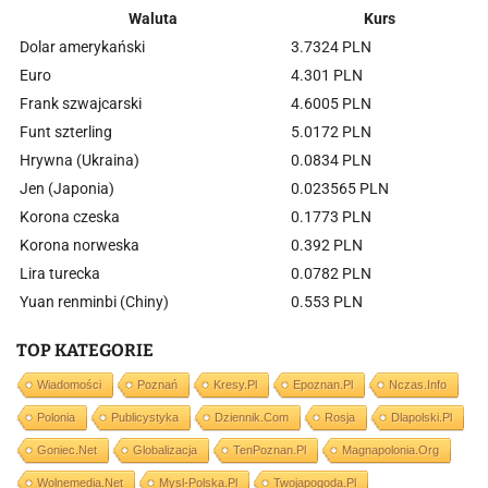
Waluta
Kurs
Dolar amerykański
3.7324 PLN
Euro
4.301 PLN
Frank szwajcarski
4.6005 PLN
Funt szterling
5.0172 PLN
Hrywna (Ukraina)
0.0834 PLN
Jen (Japonia)
0.023565 PLN
Korona czeska
0.1773 PLN
Korona norweska
0.392 PLN
Lira turecka
0.0782 PLN
Yuan renminbi (Chiny)
0.553 PLN
TOP KATEGORIE
Wiadomości
Poznań
Kresy.pl
Epoznan.pl
Nczas.info
Polonia
Publicystyka
Dziennik.com
Rosja
Dlapolski.pl
Goniec.net
Globalizacja
TenPoznan.pl
Magnapolonia.org
Wolnemedia.net
Mysl-Polska.pl
Twojapogoda.pl