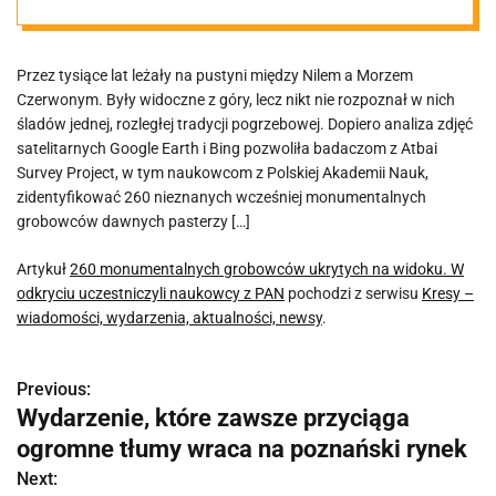
widoku. W
Przez tysiące lat leżały na pustyni między Nilem a Morzem
odkryciu
Czerwonym. Były widoczne z góry, lecz nikt nie rozpoznał w nich
śladów jednej, rozległej tradycji pogrzebowej. Dopiero analiza zdjęć
uczestniczyli
satelitarnych Google Earth i Bing pozwoliła badaczom z Atbai
Survey Project, w tym naukowcom z Polskiej Akademii Nauk,
zidentyfikować 260 nieznanych wcześniej monumentalnych
naukowcy z
grobowców dawnych pasterzy […]
PAN
Artykuł
260 monumentalnych grobowców ukrytych na widoku. W
odkryciu uczestniczyli naukowcy z PAN
pochodzi z serwisu
Kresy –
wiadomości, wydarzenia, aktualności, newsy
.
Previous:
N
Wydarzenie, które zawsze przyciąga
a
ogromne tłumy wraca na poznański rynek
w
Next: