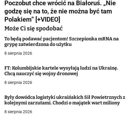
Poczobut chce wrócić na Białoruś. „Nie
i
godzę się na to, że nie można być tam
g
Polakiem” [+VIDEO]
a
Może Ci się spodobać
c
To będą podawać pacjentom! Szczepionka mRNA na
grypę zatwierdzona do użytku
j
8 sierpnia 2026
a
FT: Kolumbijskie kartele wysyłają ludzi na Ukrainę.
w
Chcą nauczyć się wojny dronowej
8 sierpnia 2026
p
i
Były dowódca logistyki ukraińskich Sił Powietrznych z
kolejnymi zarzutami. Chodzi o majątek wart miliony
s
8 sierpnia 2026
u