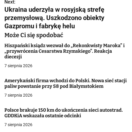
w
Next:
Ukraina uderzyła w rosyjską strefę
i
przemysłową. Uszkodzono obiekty
g
Gazpromu i fabrykę helu
a
Może Ci się spodobać
c
Hiszpański ksiądz wezwał do „Rekonkwisty Maroka” i
„przywrócenia Cesarstwa Rzymskiego”. Reakcja
j
diecezji
7 sierpnia 2026
a
w
Amerykański firma wchodzi do Polski. Nowa sieć stacji
paliw powstanie przy S8 pod Białymstokiem
p
7 sierpnia 2026
i
Polsce brakuje 150 km do ukończenia sieci autostrad.
s
GDDKiA wskazała ostatnie odcinki
u
7 sierpnia 2026