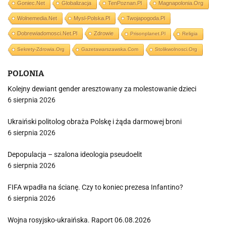
Goniec.net
Globalizacja
TenPoznan.pl
Magnapolonia.org
Wolnemedia.net
Mysl-Polska.pl
Twojapogoda.pl
Dobrewiadomosci.net.pl
Zdrowie
Prisonplanet.pl
Religia
Sekrety-Zdrowia.org
Gazetawarszawska.com
Stolikwolnosci.org
POLONIA
Kolejny dewiant gender aresztowany za molestowanie dzieci
6 sierpnia 2026
Ukraiński politolog obraża Polskę i żąda darmowej broni
6 sierpnia 2026
Depopulacja – szalona ideologia pseudoelit
6 sierpnia 2026
FIFA wpadła na ścianę. Czy to koniec prezesa Infantino?
6 sierpnia 2026
Wojna rosyjsko-ukraińska. Raport 06.08.2026