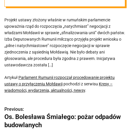
projektu
Projekt ustawy złożony właśnie w rumuńskim parlamencie
ustawy o
upoważnia rząd do rozpoczęcia „natychmiast” negocjacji z
władzami Mołdawii w sprawie „sfinalizowania unii” dwóch państw.
przyłączeniu
Izba Deputowanych Rumunii milcząco przyjęła projekt wniosku o
„pilne i natychmiastowe” rozpoczęcie negocjacji w sprawie
zjednoczenia z sąsiednią Mołdawią. Nie było debaty ani
Mołdawii
głosowania, ale procedura była zgodna z prawem. Inicjatywa
ustawodawcza została […]
Artykuł
Parlament Rumunii rozpoczął procedowanie projektu
ustawy o przyłączeniu Mołdawii
pochodzi z serwisu
Kresy –
wiadomości, wydarzenia, aktualności, newsy
.
Previous:
N
Os. Bolesława Śmiałego: pożar odpadów
a
budowlanych