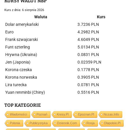
KURSY WALUT NBP
Kurs z dnia: 6 sierpnia 2026
Waluta
Kurs
Dolar amerykański
3.7236 PLN
Euro
4.2982 PLN
Frank szwajcarski
4.6049 PLN
Funt szterling
5.0134 PLN
Hrywna (Ukraina)
0.0831 PLN
Jen (Japonia)
0.02359 PLN
Korona czeska
0.1778 PLN
Korona norweska
0.3905 PLN
Lira turecka
0.0781 PLN
Yuan renminbi (Chiny)
0.5516 PLN
TOP KATEGORIE
Wiadomości
Poznań
Kresy.pl
Epoznan.pl
Nczas.info
Polonia
Publicystyka
Dziennik.com
Rosja
Dlapolski.pl