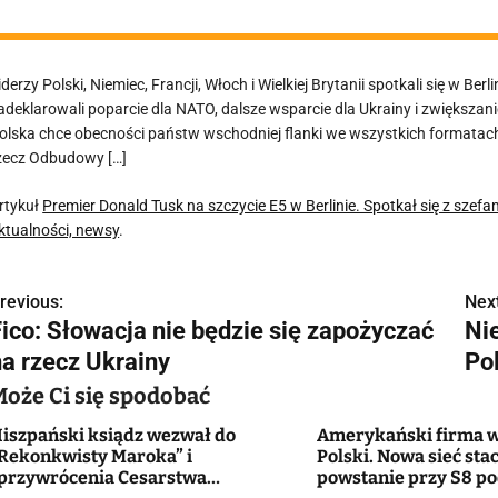
iderzy Polski, Niemiec, Francji, Włoch i Wielkiej Brytanii spotkali się w
adeklarowali poparcie dla NATO, dalsze wsparcie dla Ukrainy i zwiększani
olska chce obecności państw wschodniej flanki we wszystkich formatach
zecz Odbudowy […]
rtykuł
Premier Donald Tusk na szczycie E5 w Berlinie. Spotkał się z szef
ktualności, newsy
.
revious:
Next
N
Fico: Słowacja nie będzie się zapożyczać
Ni
a
na rzecz Ukrainy
Po
w
Może Ci się spodobać
iszpański ksiądz wezwał do
Amerykański firma w
Rekonkwisty Maroka” i
Polski. Nowa sieć stac
g
przywrócenia Cesarstwa
powstanie przy S8 p