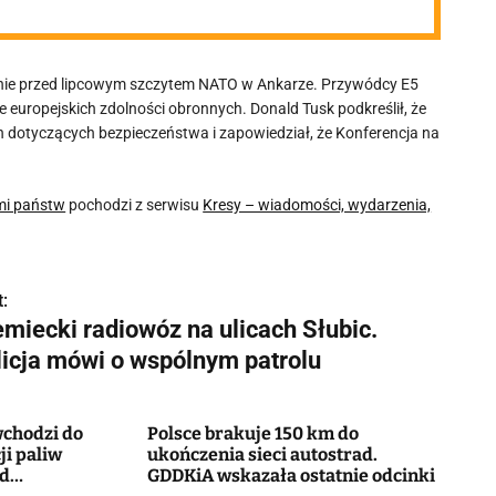
 Berlinie przed lipcowym szczytem NATO w Ankarze. Przywódcy E5
e europejskich zdolności obronnych. Donald Tusk podkreślił, że
 dotyczących bezpieczeństwa i zapowiedział, że Konferencja na
ami państw
pochodzi z serwisu
Kresy – wiadomości, wydarzenia,
:
emiecki radiowóz na ulicach Słubic.
licja mówi o wspólnym patrolu
chodzi do
Polsce brakuje 150 km do
ji paliw
ukończenia sieci autostrad.
od
GDDKiA wskazała ostatnie odcinki