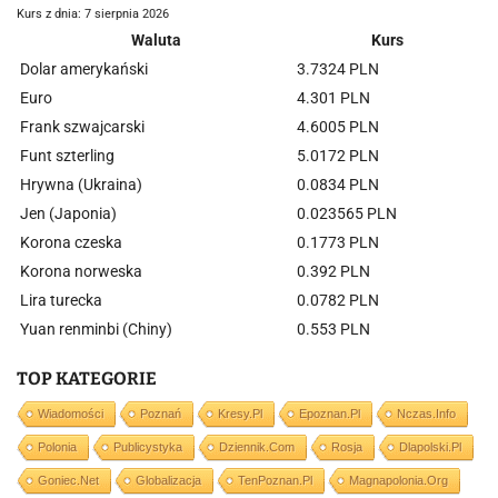
Kurs z dnia: 7 sierpnia 2026
Waluta
Kurs
Dolar amerykański
3.7324 PLN
Euro
4.301 PLN
Frank szwajcarski
4.6005 PLN
Funt szterling
5.0172 PLN
Hrywna (Ukraina)
0.0834 PLN
Jen (Japonia)
0.023565 PLN
Korona czeska
0.1773 PLN
Korona norweska
0.392 PLN
Lira turecka
0.0782 PLN
Yuan renminbi (Chiny)
0.553 PLN
TOP KATEGORIE
Wiadomości
Poznań
Kresy.pl
Epoznan.pl
Nczas.info
Polonia
Publicystyka
Dziennik.com
Rosja
Dlapolski.pl
Goniec.net
Globalizacja
TenPoznan.pl
Magnapolonia.org