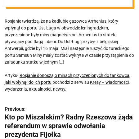
do tankowca,
Rosjanie twierdzą, że na kadłubie gazowca Arrhenius, który
jaki wpłynął do
wpłynął do portu Ust-Ługa w obwodzie leningradzkim,
przyczepione były miny magnetyczne. Arrhenius to statek
ich portu
pływający pod flagą Liberii. Do Ust-Ługi przybył z belgijskiej
Antwerpii, gdzie był 16 maja. Miał następnie ruszyć do tureckiego
portu Samsun Miny miały zostać wykryte w czasie przystąpienia do
załadunku statku w jednym […]
Artykuł
Rosjanie donoszą o minach przyczepionych do tankowca,
jaki wpłynął do ich portu
pochodzi z serwisu
Kresy – wiadomości,
wydarzenia, aktualności, newsy
.
Previous:
N
Kto po Miszalskim? Radny Rzeszowa żąda
a
referendum w sprawie odwołania
w
prezydenta Fijołka