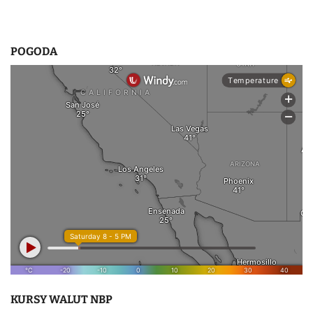
POGODA
KURSY WALUT NBP