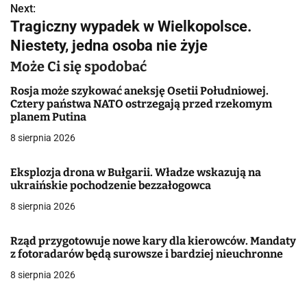
Next:
i
Tragiczny wypadek w Wielkopolsce.
g
Niestety, jedna osoba nie żyje
a
Może Ci się spodobać
c
Rosja może szykować aneksję Osetii Południowej.
Cztery państwa NATO ostrzegają przed rzekomym
j
planem Putina
8 sierpnia 2026
a
w
Eksplozja drona w Bułgarii. Władze wskazują na
ukraińskie pochodzenie bezzałogowca
p
8 sierpnia 2026
i
Rząd przygotowuje nowe kary dla kierowców. Mandaty
s
z fotoradarów będą surowsze i bardziej nieuchronne
u
8 sierpnia 2026