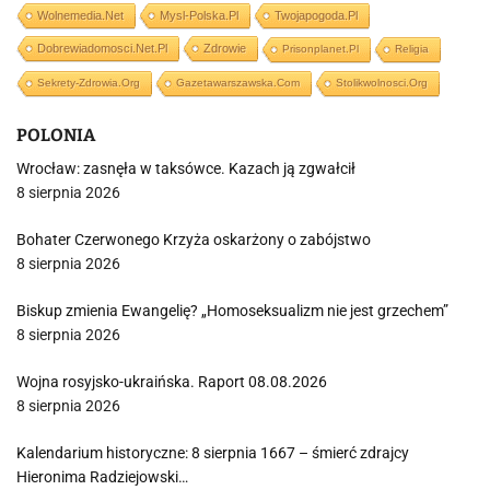
Wolnemedia.net
Mysl-Polska.pl
Twojapogoda.pl
Dobrewiadomosci.net.pl
Zdrowie
Prisonplanet.pl
Religia
Sekrety-Zdrowia.org
Gazetawarszawska.com
Stolikwolnosci.org
POLONIA
Wrocław: zasnęła w taksówce. Kazach ją zgwałcił
8 sierpnia 2026
Bohater Czerwonego Krzyża oskarżony o zabójstwo
8 sierpnia 2026
Biskup zmienia Ewangelię? „Homoseksualizm nie jest grzechem”
8 sierpnia 2026
Wojna rosyjsko-ukraińska. Raport 08.08.2026
8 sierpnia 2026
Kalendarium historyczne: 8 sierpnia 1667 – śmierć zdrajcy
Hieronima Radziejowski…