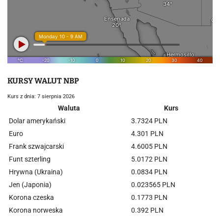
KURSY WALUT NBP
Kurs z dnia: 7 sierpnia 2026
Waluta
Kurs
Dolar amerykański
3.7324 PLN
Euro
4.301 PLN
Frank szwajcarski
4.6005 PLN
Funt szterling
5.0172 PLN
Hrywna (Ukraina)
0.0834 PLN
Jen (Japonia)
0.023565 PLN
Korona czeska
0.1773 PLN
Korona norweska
0.392 PLN