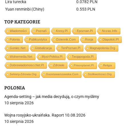
Lira turecka
0.0782 PLN
Yuan renminbi (Chiny)
0.553 PLN
TOP KATEGORIE
Wiadomości
Poznań
Kresy.pl
Epoznan.pl
Nczas.info
Polonia
Publicystyka
Dziennik.com
Rosja
Dlapolski.pl
Goniec.net
Globalizacja
TenPoznan.pl
Magnapolonia.org
Wolnemedia.net
Mysl-Polska.pl
Twojapogoda.pl
Dobrewiadomosci.net.pl
Zdrowie
Prisonplanet.pl
Religia
Sekrety-Zdrowia.org
Gazetawarszawska.com
Stolikwolnosci.org
POLONIA
Agenda-setting – jak media decydują, o czym myślimy
10 sierpnia 2026
Wojna rosyjsko-ukraińska. Raport 10.08.2026
10 sierpnia 2026