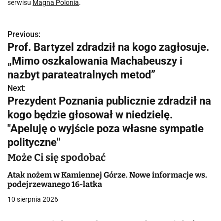
serwisu
Magna Polonia
.
Previous:
N
Prof. Bartyzel zdradził na kogo zagłosuje.
a
„Mimo oszkalowania Machabeuszy i
w
nazbyt parateatralnych metod”
Next:
i
Prezydent Poznania publicznie zdradził na
g
kogo będzie głosował w niedzielę.
"Apeluję o wyjście poza własne sympatie
a
polityczne"
c
Może Ci się spodobać
j
Atak nożem w Kamiennej Górze. Nowe informacje ws.
podejrzewanego 16-latka
a
10 sierpnia 2026
w