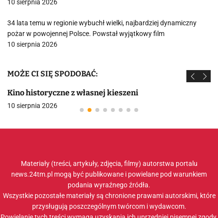
10 sierpnia 2026
34 lata temu w regionie wybuchł wielki, najbardziej dynamiczny
pożar w powojennej Polsce. Powstał wyjątkowy film
10 sierpnia 2026
MOŻE CI SIĘ SPODOBAĆ:
Kino historyczne z własnej kieszeni
10 sierpnia 2026
Materiały (treści, artykuły, zdjęcia, filmy) autorstwa portalu
news.24tm.pl mogą być publikowane i powielane pod warunkiem
podania wyraźnego źródła.
Wszystkie pozostałe materiały są chronione prawami autorskimi, które
przysługują poszczególnym twórcom i wydawcom.
Powielanie tych treści wymaga uzyskania ich uprzedniej pisemnej zgody.