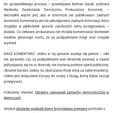
do sprawiedliwego procesu
– powiedziała Bethan David, szefowa
Wydziału Zwalczania Terroryzmu Prokuratury Koronnej.
–
Niezwykle ważne jest, aby w Internecie nie publikowano żadnych
doniesień, komentarzy ani nie udostępniano żadnych informacji, które
mogłyby w jakikolwiek sposób zaszkodzić temu postępowaniu
–
dodała. Co ciekawe, prokuratura nie chciała komentować doniesień
mediów głównego nurtu, że za podpaleniami mógł stać rosyjski
wywiad.
NASZ KOMENTARZ: Jedno w tej sprawie wydaje się pewne – nikt
nie sprawdzi, czy za podpaleniami stał ukraiński wywiad, a nawet
jeśli pojawią się na to dowody, nie zostaną podane opinii publicznej.
Ukrainie bardzo zależy na obarczaniu Rosji winą za takie incydenty.
Celem jest dołączenie Europy do wojny z Rosją, którą Kijów zaczął
przegrywać.
Polecamy również:
Ukraińcy planowali zamachy terrorystyczne w
Niemczech
Artykuł
Ukrainiec podpalił domy brytyjskiego premiera
pochodzi z