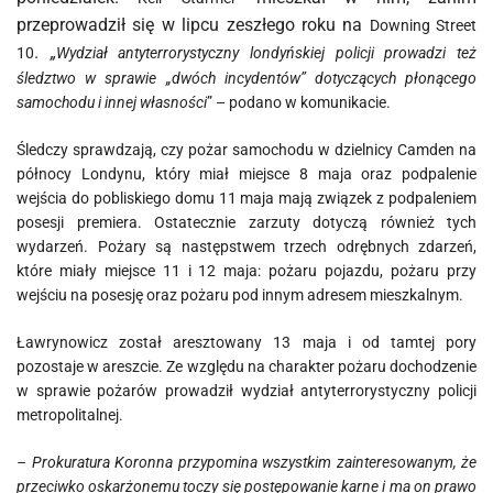
przeprowadził się w lipcu zeszłego roku na
Downing Street
.
„
10
Wydział antyterrorystyczny londyńskiej policji prowadzi też
śledztwo w sprawie „dwóch incydentów” dotyczących płonącego
samochodu i innej własności
” – podano w komunikacie.
Śledczy sprawdzają, czy pożar samochodu w dzielnicy Camden na
północy Londynu, który miał miejsce 8 maja oraz podpalenie
wejścia do pobliskiego domu 11 maja mają związek z podpaleniem
posesji premiera. Ostatecznie zarzuty dotyczą również tych
wydarzeń. Pożary są następstwem trzech odrębnych zdarzeń,
które miały miejsce 11 i 12 maja: pożaru pojazdu, pożaru przy
wejściu na posesję oraz pożaru pod innym adresem mieszkalnym.
Ławrynowicz został aresztowany 13 maja i od tamtej pory
pozostaje w areszcie. Ze względu na charakter pożaru dochodzenie
w sprawie pożarów prowadził wydział antyterrorystyczny policji
metropolitalnej.
– Prokuratura Koronna przypomina wszystkim zainteresowanym, że
przeciwko oskarżonemu toczy się postępowanie karne i ma on prawo