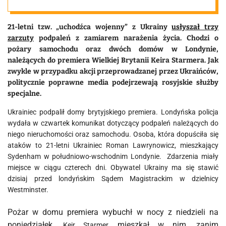
21-letni tzw. „uchodźca wojenny” z Ukrainy
usłyszał trzy
zarzuty
podpaleń z zamiarem narażenia życia. Chodzi o
pożary samochodu oraz dwóch domów w Londynie,
należących do premiera Wielkiej Brytanii Keira Starmera. Jak
zwykle w przypadku akcji przeprowadzanej przez Ukraińców,
politycznie poprawne media podejrzewają rosyjskie służby
specjalne.
Ukrainiec podpalił domy brytyjskiego premiera. Londyńska policja
wydała w czwartek komunikat dotyczący podpaleń należących do
niego nieruchomości oraz samochodu. Osoba, która dopuściła się
ataków to 21-letni Ukrainiec Roman Lawrynowicz, mieszkający
Sydenham w południowo-wschodnim Londynie. Zdarzenia miały
miejsce w ciągu czterech dni. Obywatel Ukrainy ma się stawić
dzisiaj przed londyńskim Sądem Magistrackim w dzielnicy
Westminster.
Pożar w domu premiera wybuchł w nocy z niedzieli na
poniedziałek.
mieszkał w nim, zanim
Keir Starmer