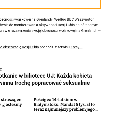
obecności wojskowej na Grenlandii. Według BBC Waszyngton
łównie do monitorowania aktywności Rosji i Chin na północnym
prawie rozszerzenia swojej obecności wojskowej na Grenlandii —
 obserwację Rosji i Chin
pochodzi z serwisu
Kresy –
:
otkanie w biliotece UJ: Każda kobieta
winna trochę popracować seksualnie
straszą, że
Pościg za 14-latkiem w
. „Jesteśmy
Białymstoku. Mandat 5 tys. zł to
teraz najmniejszy problem jego