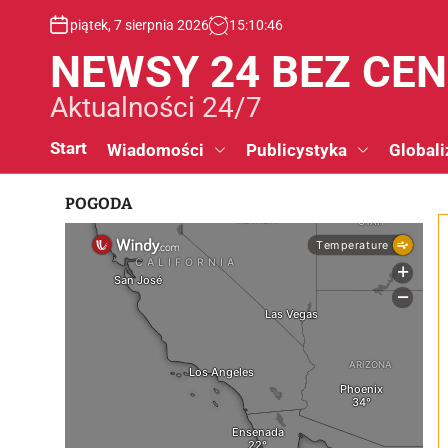
S
piątek, 7 sierpnia 2026
15
:
10
:
47
k
i
NEWSY 24 BEZ CE
p
t
Aktualności 24/7
o
c
Start
Wiadomości
Publicystyka
Globali
o
n
POGODA
t
e
n
t