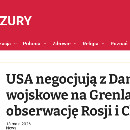
NZURY
zacja
Polonia
Zdrowie
Religia
Poznań
USA negocjują z Da
wojskowe na Grenla
obserwację Rosji i 
13 maja 2026
News