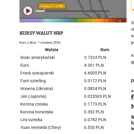
S
c
KURSY WALUT NBP
A
p
Kurs z dnia: 7 sierpnia 2026
Waluta
Kurs
A
Dolar amerykański
3.7324 PLN
w
Euro
4.301 PLN
Frank szwajcarski
4.6005 PLN
Funt szterling
5.0172 PLN
P
Hrywna (Ukraina)
0.0834 PLN
Jen (Japonia)
0.023565 PLN
Korona czeska
0.1773 PLN
Korona norweska
0.392 PLN
i
N
Lira turecka
0.0782 PLN
ł
Yuan renminbi (Chiny)
0.553 PLN
w