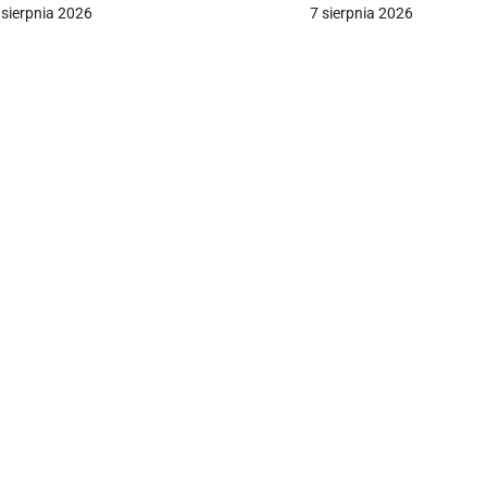
 sierpnia 2026
7 sierpnia 2026
a
c
a
w
p
s
u