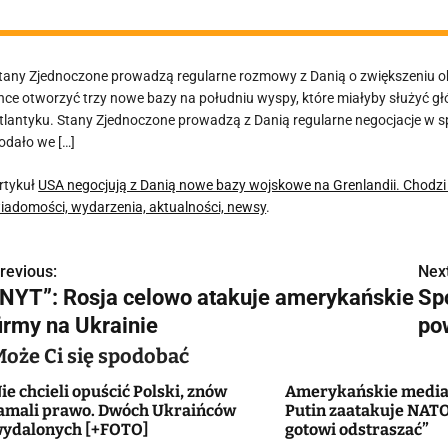
tany Zjednoczone prowadzą regularne rozmowy z Danią o zwiększeniu 
hce otworzyć trzy nowe bazy na południu wyspy, które miałyby służyć g
tlantyku. Stany Zjednoczone prowadzą z Danią regularne negocjacje w s
odało we […]
rtykuł
USA negocjują z Danią nowe bazy wojskowe na Grenlandii. Chodzi o
iadomości, wydarzenia, aktualności, newsy
.
revious:
Next
N
„NYT”: Rosja celowo atakuje amerykańskie
Sp
a
firmy na Ukrainie
po
w
Może Ci się spodobać
ie chcieli opuścić Polski, znów
Amerykańskie media 
amali prawo. Dwóch Ukraińców
Putin zaatakuje NATO
g
ydalonych [+FOTO]
gotowi odstraszać”